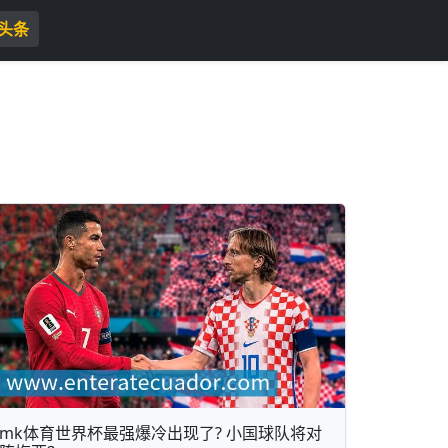
头条
mk体育世界杯最强爆冷出现了? 小国球队将对