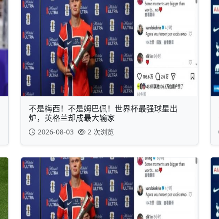
不是梅西！不是姆巴佩！世界杯最强球星出
炉，英格兰却成最大输家
2026-08-03
2 次浏览