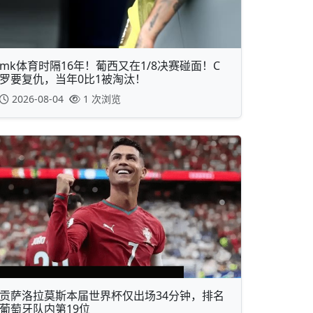
mk体育时隔16年！葡西又在1/8决赛碰面！C
罗要复仇，当年0比1被淘汰！
2026-08-04
1 次浏览
贡萨洛拉莫斯本届世界杯仅出场34分钟，排名
葡萄牙队内第19位