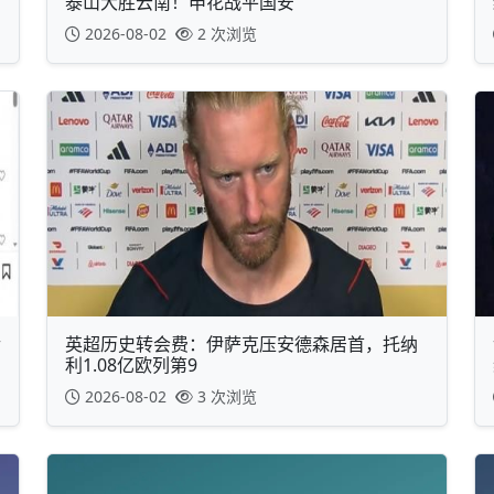
泰山大胜云南！申花战平国安
2026-08-02
2 次浏览
后
英超历史转会费：伊萨克压安德森居首，托纳
利1.08亿欧列第9
2026-08-02
3 次浏览