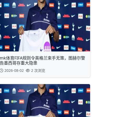
mk体育FIFA规则令英格兰束手无策，图赫尔警
告墨西哥存重大隐患
2026-08-02
2 次浏览