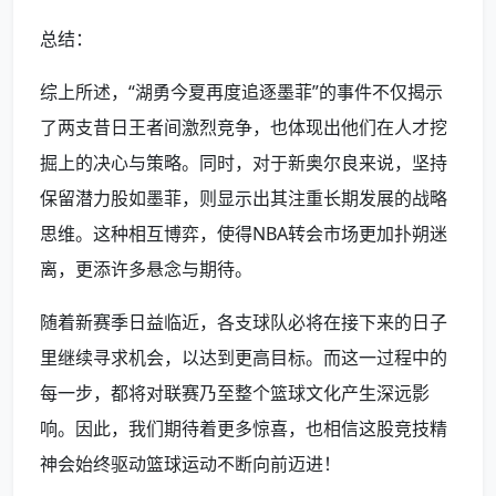
总结：
综上所述，“湖勇今夏再度追逐墨菲”的事件不仅揭示
了两支昔日王者间激烈竞争，也体现出他们在人才挖
掘上的决心与策略。同时，对于新奥尔良来说，坚持
保留潜力股如墨菲，则显示出其注重长期发展的战略
思维。这种相互博弈，使得NBA转会市场更加扑朔迷
离，更添许多悬念与期待。
随着新赛季日益临近，各支球队必将在接下来的日子
里继续寻求机会，以达到更高目标。而这一过程中的
每一步，都将对联赛乃至整个篮球文化产生深远影
响。因此，我们期待着更多惊喜，也相信这股竞技精
神会始终驱动篮球运动不断向前迈进！