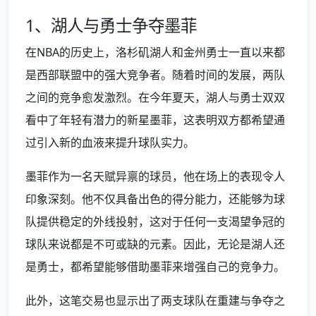
1、湖人与勇士争夺墨菲
在NBA的历史上，洛杉矶湖人和金州勇士一直以来都
是西部联盟中的强大竞争者。随着时间的发展，两队
之间的竞争愈发激烈。在今年夏天，湖人与勇士双双
看中了年轻有潜力的新星墨菲，这表明双方都希望通
过引入新的血液来提升球队实力。
墨菲作为一名天赋异禀的球员，他在场上的表现令人
印象深刻。他不仅具备出色的得分能力，还能够为球
队提供稳定的外线投射，这对于任何一支渴望争冠的
球队来说都是不可或缺的元素。因此，无论是湖人还
是勇士，都希望能够借助墨菲来增强自己的竞争力。
此外，这笔交易也显示出了两支球队在重建与争夺之