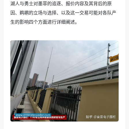
湖人与勇士对墨菲的追逐、报价内容及其背后的原
因、鹈鹕的立场与选择、以及这一交易可能对各队产
生的影响四个方面进行详细阐述。