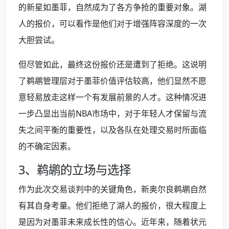
的新星如墨菲，自然成为了各方争抢的重要对象。湖
人的报价，可以看作是他们对于增强阵容深度的一次
大胆尝试。
但尽管如此，最终这份报价还是遭到了拒绝。这说明
了鹈鹕管理层对于墨菲价值评估较高，他们显然不愿
意轻易放走这样一个有发展前景的人才。这种情况进
一步凸显出当前NBA市场中，对于年轻人才保留与流
失之间平衡的重要性，以及各队在处理交易时所面临
的不确定因素。
3、鹈鹕的立场与选择
作为此次交易谈判中的关键角色，新奥尔良鹈鹕自然
有其自身考量。他们拒绝了湖人的报价，很大程度上
是因为对墨菲未来成长性的信心。近年来，随着状元