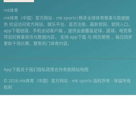
mk体育
mk体育（中国）官方网站 - mk sports|畅享全球体育赛事与数据服
务 欢迎访问官方网站、娱乐平台、首页注册、最新官网、官网入口、
app下载链接、手机全站客户端 ，提供全面覆盖足球、篮球、电竞等
项目的赛事资讯与数据内容， 支持 app下载 与 网页使用 ，每日同步
更新千场比赛，聚焦热门体育内容。
App下载
关于我们
隐私政策
合作条款
网站地图
© 2026 mk体育（中国）官方网站 - mk sports 版权所有 · 保留所有
权利