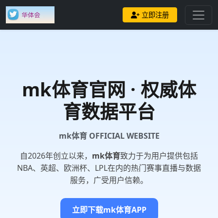
立即注册
mk体育
官网 · 权威体
育数据平台
mk体育 OFFICIAL WEBSITE
自2026年创立以来，
mk体育
致力于为用户提供包括
NBA、英超、欧洲杯、LPL在内的热门赛事直播与数据
服务，广受用户信赖。
立即下载mk体育APP