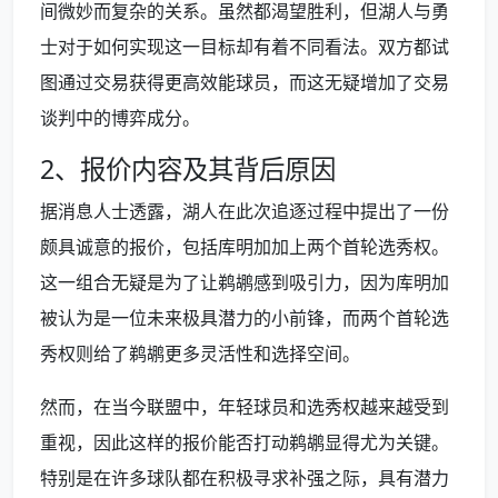
间微妙而复杂的关系。虽然都渴望胜利，但湖人与勇
士对于如何实现这一目标却有着不同看法。双方都试
图通过交易获得更高效能球员，而这无疑增加了交易
谈判中的博弈成分。
2、报价内容及其背后原因
据消息人士透露，湖人在此次追逐过程中提出了一份
颇具诚意的报价，包括库明加加上两个首轮选秀权。
这一组合无疑是为了让鹈鹕感到吸引力，因为库明加
被认为是一位未来极具潜力的小前锋，而两个首轮选
秀权则给了鹈鹕更多灵活性和选择空间。
然而，在当今联盟中，年轻球员和选秀权越来越受到
重视，因此这样的报价能否打动鹈鹕显得尤为关键。
特别是在许多球队都在积极寻求补强之际，具有潜力