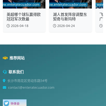
英超哪个球队赢得欧
湖人首发阵容调整东
飞
冠冠军次数最
契奇与斯玛特
广
2026-04-18
2026-04-24
2
推荐网站
联系我们
长沙市雨花区劳动东路54号
contact@enteratecuador.com