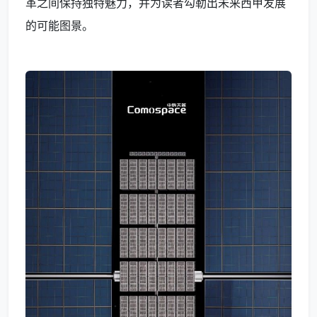
革之间保持独特魅力，并为读者勾勒出未来西甲发展
的可能图景。