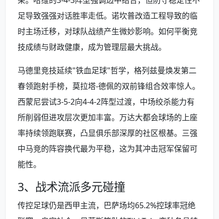
架。哈维的3-4-3阵型强调边中结合，但防守稳定性不
足导致强强对话胜率走低。诺坎普改造工程导致的临
时主场迁移，对球队战绩产生微妙影响。如何平衡竞
技成绩与财政健康，成为管理层最大挑战。
马德里竞技延续"铁血足球"哲学，格列兹曼焕发第二
春领跑射手榜，莫拉塔-德佩的双前锋组合效率惊人。
西蒙尼尝试3-5-2向4-4-2阵型过渡，中场绞杀能力有
所削弱但进攻层次更加丰富。万达大都会球场的上座
率持续领跑联赛，凸显俱乐部深厚的社区根基。三强
中马竞的阵容换代最为平稳，这为其冲击冠军保留可
能性。
3、战术流派多元碰撞
传控足球仍是西甲主流，巴萨场均65.2%控球率冠绝