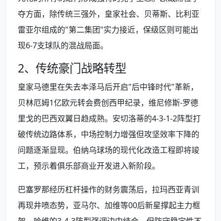
夺方面，除传统三强外，皇家社会、贝蒂斯、比利亚
雷亚尔组成的"第二集团"实力接近，保级区则可能出
现6-7支球队的混战局面。
2、传统豪门战略转型
皇家马德里在失去本泽马后开启"后中锋时代"革新，
贝林厄姆1亿欧元转会费创西甲纪录，维尼修斯-罗德
里戈的巴西双翼日趋成熟。安切洛蒂的4-3-1-2阵型打
破传统边路体系，中场控制力增强但攻坚效率下降的
问题逐渐显现。伯纳乌球场的现代化改造工程即将竣
工，预示着俱乐部商业开发进入新阶段。
巴塞罗那经历杠杆操作的财务震荡后，拉玛西亚青训
再现井喷态势，亚马尔、加维等00后新星撑起主力框