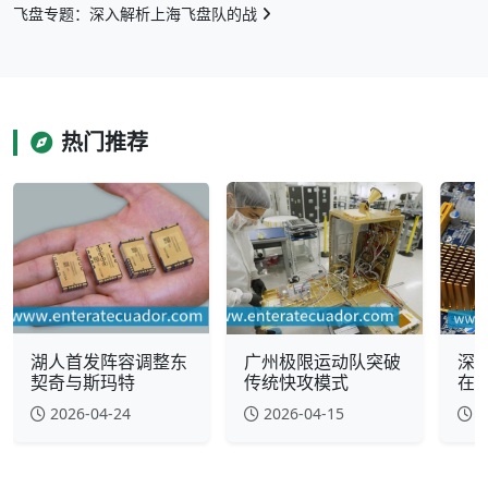
飞盘专题：深入解析上海飞盘队的战
热门推荐
湖人首发阵容调整东
广州极限运动队突破
深
契奇与斯玛特
传统快攻模式
在
2026-04-24
2026-04-15
2