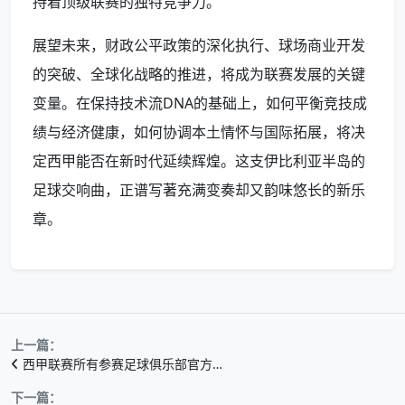
持着顶级联赛的独特竞争力。
展望未来，财政公平政策的深化执行、球场商业开发
的突破、全球化战略的推进，将成为联赛发展的关键
变量。在保持技术流DNA的基础上，如何平衡竞技成
绩与经济健康，如何协调本土情怀与国际拓展，将决
定西甲能否在新时代延续辉煌。这支伊比利亚半岛的
足球交响曲，正谱写著充满变奏却又韵味悠长的新乐
章。
上一篇：
西甲联赛所有参赛足球俱乐部官方…
下一篇：